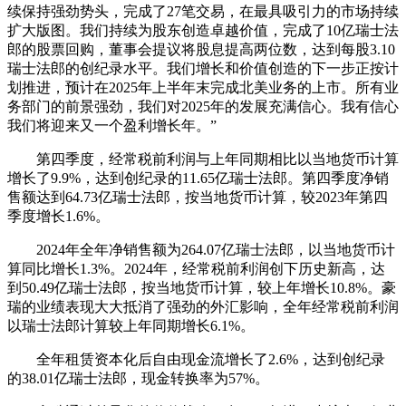
续保持强劲势头，完成了27笔交易，在最具吸引力的市场持续
扩大版图。我们持续为股东创造卓越价值，完成了10亿瑞士法
郎的股票回购，董事会提议将股息提高两位数，达到每股3.10
瑞士法郎的创纪录水平。我们增长和价值创造的下一步正按计
划推进，预计在2025年上半年末完成北美业务的上市。所有业
务部门的前景强劲，我们对2025年的发展充满信心。我有信心
我们将迎来又一个盈利增长年。”
第四季度，经常税前利润与上年同期相比以当地货币计算
增长了9.9%，达到创纪录的11.65亿瑞士法郎。第四季度净销
售额达到64.73亿瑞士法郎，按当地货币计算，较2023年第四
季度增长1.6%。
2024年全年净销售额为264.07亿瑞士法郎，以当地货币计
算同比增长1.3%。2024年，经常税前利润创下历史新高，达
到50.49亿瑞士法郎，按当地货币计算，较上年增长10.8%。豪
瑞的业绩表现大大抵消了强劲的外汇影响，全年经常税前利润
以瑞士法郎计算较上年同期增长6.1%。
全年租赁资本化后自由现金流增长了2.6%，达到创纪录
的38.01亿瑞士法郎，现金转换率为57%。