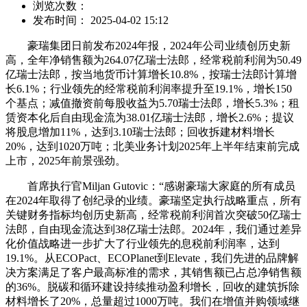
浏览次数：
发布时间： 2025-04-02 15:12
豪瑞集团日前发布2024年报，2024年公司业绩创历史新
高，全年净销售额为264.07亿瑞士法郎，经常税前利润为50.49
亿瑞士法郎，按当地货币计算增长10.8%，按瑞士法郎计算增
长6.1%；行业领先的经常税前利润率提升至19.1%，增长150
个基点；减值撤资前每股收益为5.70瑞士法郎，增长5.3%；租
赁资本化后自由现金流为38.01亿瑞士法郎，增长2.6%；提议
将股息增加11%，达到3.10瑞士法郎；回收拆建材料增长
20%，达到1020万吨；北美业务计划2025年上半年结束前完成
上市，2025年前景强劲。
首席执行官Miljan Gutovic：“感谢豪瑞大家庭的所有成员
在2024年取得了创纪录的业绩。豪瑞坚定执行战略重点，所有
关键财务指标均创历史新高，经常税前利润首次突破50亿瑞士
法郎，自由现金流达到38亿瑞士法郎。2024年，我们通过差异
化价值战略进一步扩大了行业领先的息税前利润率，达到
19.1%。从ECOPact、ECOPlanet到Elevate，我们先进的品牌解
决方案满足了客户最高标准的需求，其销售额已占总净销售额
的36%。脱碳和循环建设持续推动盈利增长，回收的建筑拆除
材料增长了20%，总量超过1000万吨。我们在增值并购领域继