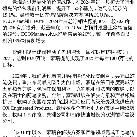
豪瑞通过差异化的价值战略，在2024年进一步扩大了行业
领先的经常税前利润率，提升了150个基点，达到创纪录的
19.1%。豪瑞数十亿先进品牌解决方案包括ECOPact、
ECOPlanet和Elevate，2024年占总净销售额的36%，较2023年
的30%有所提升。截至年底，ECOPact占预拌混凝土净销售额
的29%，ECOPlanet占水泥净销售额的26%，较一年前各自类
别的19%均有所增长。
脱碳和循环建设推动了盈利增长，回收拆建材料增加了
20%，达到1020万吨，豪瑞提前实现了2025年每年1000万吨的
目标。
2024年，我们通过增值并购持续优化投资组合，共完成27
笔交易，重点布局最具吸引力的市场。豪瑞在第四季度完成了
五笔额外并购，包括在保加利亚、克罗地亚和法国的收购，以
及在瑞士的两笔收购。全年，豪瑞继续在解决方案和产品领域
扩张，收购了美国领先的商业和住宅应用高级绝缘系统供应商
OX Engineered Products。豪瑞在多个有吸引力的市场中持续增
长，收购了四家拉丁美洲公司和四家快速增长的欧洲循环建设
公司。
自2018年以来，豪瑞在解决方案和产品领域完成了七笔转