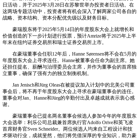
日活动，并于2025年3月28日在苏黎世举办投资者日活动。在
这两场专题活动中，投资者将有机会深入了解两家公司各自的
战略、资本结构、资本分配优先级以及财务目标。
豪瑞股东将于2025年5月14日的年度股东大会上就增长和
价值创造的下一步计划进行投票，预计Amrize将于2025年上半
年末在纽约证券交易所和瑞士证券交易所上市。
在豪瑞董事会任职12年后，Hanne Sørensen将不会在5月的
年度股东大会上寻求连任。Hanne被董事会任命为副主席。她
还担任提名、薪酬与治理委员会主席，并作为董事会的首席独
立董事，确保了强有力的独立制衡机制。
Jan Jenisch和Jürg Oleas在被提议加入计划中的北美公司董
事会后，将不再于年度股东大会上寻求在豪瑞董事会的连任。
董事会对Jan、Hanne和Jürg的辛勤付出及卓越成就表示衷心感
谢。
豪瑞董事会已提名两名董事会候选人参加今年的年度股东
大会选举：利乐公司总裁兼首席执行官Adolfo Orive和英飞凌
首席财务官Sven Schneider。两位候选人均来自工程设计和技
术驱动行业，成就斐然，他们将凭借深厚的专业知识，助力豪