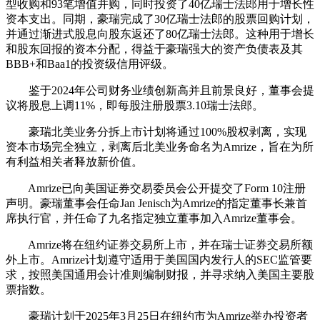
型收购和93笔增值并购，同时投资了40亿瑞士法郎用于增长性
资本支出。同期，豪瑞完成了30亿瑞士法郎的股票回购计划，
并通过渐进式股息向股东返还了80亿瑞士法郎。这种用于增长
和股东回报的资本分配，得益于豪瑞强大的资产负债表及其
BBB+和Baa1的投资级信用评级。
鉴于2024年公司财务业绩创新高并且前景良好，董事会提
议将股息上调11%，即每股注册股票3.10瑞士法郎。
豪瑞北美业务分拆上市计划将通过100%股权剥离，实现
资本市场完全独立，剥离后北美业务命名为Amrize，旨在为所
有利益相关者释放新价值。
Amrize已向美国证券交易委员会公开提交了Form 10注册
声明。豪瑞董事会任命Jan Jenisch为Amrize的指定董事长兼首
席执行官，并任命了九名指定独立董事加入Amrize董事会。
Amrize将在纽约证券交易所上市，并在瑞士证券交易所额
外上市。Amrize计划遵守适用于美国国内发行人的SEC监管要
求，按照美国通用会计准则编制财报，并寻求纳入美国主要股
票指数。
豪瑞计划于2025年3月25日在纽约市为Amrize举办投资者