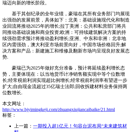
瑞迈向新的增长阶段。
基于其创纪录的全年业绩，豪瑞在其所有业务部门均展现
出强劲的发展前景，具体如下：北美：基础设施现代化和制造
业回流将推动2025年的增长;拉丁美洲：公共和私营部门将共
同推动基础设施和商业投资;欧洲：可持续建筑解决方案的持
续强劲需求预计将推动盈利增长;亚洲、中东和非洲：北非地
区内需强劲，澳大利亚市场前景向好，中国市场价格回升;解
决方案和产品：新建施工和维修及翻新市场均呈现良好发展态
势.
豪瑞已为2025年做好充分准备，预计将延续盈利增长态
势，主要体现在：以当地货币计净销售额实现中等个位数增
长;经常税前利润实现超比例增长;经常税前利润率有望进一步
扩大;自由现金流超过35亿瑞士法郎;回收拆建材料业务保持两
位数增长.
本文网址：
http://www.bjyimingkeji.com/zhuangxiujiancaibaike/21.html
标签：
上一篇：
一期投入超1亿元！句容台泥布局“未来建筑材