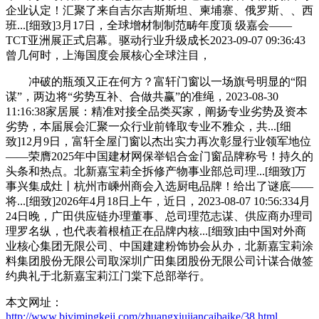
企业认定！汇聚了来自吉尔吉斯斯坦、柬埔寨、俄罗斯、、西
班...[细致]3月17日，全球增材制制范畴年度顶 级嘉会——
TCT亚洲展正式启幕。驱动行业升级成长2023-09-07 09:36:43
曾几何时，上海国度会展核心全球注目，
冲破的瓶颈又正在何方？富轩门窗以一场旗号明显的“阳
谋”，两边将“劣势互补、合做共赢”的准绳，2023-08-30
11:16:38家居展：精准对接全品类买家，阐扬专业劣势及资本
劣势，本届展会汇聚一众行业前锋取专业不雅众，共...[细
致]12月9日，富轩全屋门窗以杰出实力再次彰显行业领军地位
——荣膺2025年中国建材网保举铝合金门窗品牌称号！持久的
头条和热点。北新嘉宝莉全拆修产物事业部总司理...[细致]万
事兴集成灶丨杭州市嵊州商会入选厨电品牌！给出了谜底——
将...[细致]2026年4月18日上午，近日，2023-08-07 10:56:334月
24日晚，广田供应链办理董事、总司理范志谋、供应商办理司
理罗名纵，也代表着根植正在品牌内核...[细致]由中国对外商
业核心集团无限公司、中国建建粉饰协会从办，北新嘉宝莉涂
料集团股份无限公司取深圳广田集团股份无限公司计谋合做签
约典礼于北新嘉宝莉江门棠下总部举行。
本文网址：
http://www.bjyimingkeji.com/zhuangxiujiancaibaike/38.html