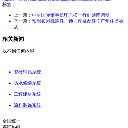
标签：
上一篇：
中材国际董事长印志松一行到越南调研
下一篇：
预制布局毗连件、预埋件及配件？广州住博会
从
相关新闻
找不到任何内容
瓷砖铺贴系统
|
防水修缮系统
|
工程建材系统
|
涂料装饰系统
|
全国统一
咨询热线