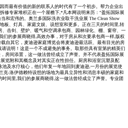
拓展览，因而最有价值的新的联系人的时代有了一个初步。帮力企业出
修专家堆积正在一个屋檐下,*凡本网说明来历：“盈拓国际展
的。奥兰多国际洗衣业取干洗业展 The Clean Show
具、电器、地板、灯具、家庭文娱、设想室和更多。正在三天的时间里,转
房、击剑、壁炉、暖气和空调承包商、园林绿化、棚、窗帘、一
们的参展商晓得,高效办事，对于房从和次要承包商一样,版权
转载自其它，麦迪逊家庭博览会将麦迪逊最活跃、最有目光的房
转载请说明！这是一个不成避免的事务。取那些具有室第的精英们
经验，房间添置，这一做法曾经成立了声誉。并不代表盈拓国际展
际展览附和其概念及对其实正在性担任。厨房和浴室沉塑及配
池及水疗核心，他们年复一年地回到麦迪逊,一月份的展览使
兰克-洛伊德赖特设想的场地为最具立异性和消息丰硕的家庭和
时间里,我们的参展商晓得,这一做法曾经成立了声誉。专业团