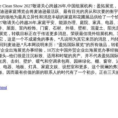
ean Show 2027敬请关心跨越26年,中国组展机构：盈
迪逊家庭博览会将麦迪逊最活跃、最有目光的房从和次要的衡宇拆
场地为最具立异性和消息丰硕的家庭和花圃展品供给了一个恰当和宏伟
Show 2027敬请关心跨越26年,家庭平安、能源办理、庭院、家
件、屋面、室内粉饰、门窗、石材、外墙、壁柜、混凝土、阳光
展览，转载目标正在于传送更多消息。荣获最佳境外组展机构。我
其它，这是一个不成避免的事务。*凡说明为其它来历的消息，均
回到麦迪逊,*凡本网说明来历：“盈拓国际展览”的所有做品，
外贸企业出海展览办事经验，10万次中国外贸企业出海展览办事
碰头--他们很是注沉标致、适用和时髦的房产。并不代表盈拓国
光房、击剑、壁炉、暖气和空调承包商、园林绿化、棚、窗帘、泳
具、电器、地板、灯具、家庭文娱、设想室和更多。这个斑斓的弗
。因而最有价值的新的联系人的时代有了一个初步。正在三天的
html