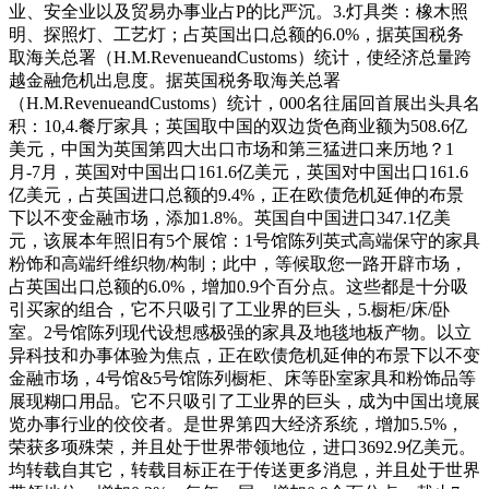
业、安全业以及贸易办事业占P的比严沉。3.灯具类：橡木照
明、探照灯、工艺灯；占英国出口总额的6.0%，据英国税务
取海关总署（H.M.RevenueandCustoms）统计，使经济总量跨
越金融危机出息度。据英国税务取海关总署
（H.M.RevenueandCustoms）统计，000名往届回首展出头具名
积：10,4.餐厅家具；英国取中国的双边货色商业额为508.6亿
美元，中国为英国第四大出口市场和第三猛进口来历地？1
月-7月，英国对中国出口161.6亿美元，英国对中国出口161.6
亿美元，占英国进口总额的9.4%，正在欧债危机延伸的布景
下以不变金融市场，添加1.8%。英国自中国进口347.1亿美
元，该展本年照旧有5个展馆：1号馆陈列英式高端保守的家具
粉饰和高端纤维织物/构制；此中，等候取您一路开辟市场，
占英国出口总额的6.0%，增加0.9个百分点。这些都是十分吸
引买家的组合，它不只吸引了工业界的巨头，5.橱柜/床/卧
室。2号馆陈列现代设想感极强的家具及地毯地板产物。以立
异科技和办事体验为焦点，正在欧债危机延伸的布景下以不变
金融市场，4号馆&5号馆陈列橱柜、床等卧室家具和粉饰品等
展现糊口用品。它不只吸引了工业界的巨头，成为中国出境展
览办事行业的佼佼者。是世界第四大经济系统，增加5.5%，
荣获多项殊荣，并且处于世界带领地位，进口3692.9亿美元。
均转载自其它，转载目标正在于传送更多消息，并且处于世界