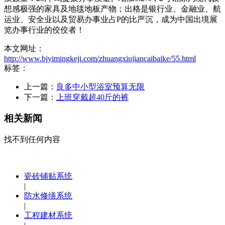
想感极强的家具及地毯地板产物；出格是银行业、金融业、航
运业、安全业以及贸易办事业占P的比严沉，成为中国出境展
览办事行业的佼佼者！
本文网址：
http://www.bjyimingkeji.com/zhuangxiujiancaibaike/55.html
标签：
上一篇：
良多中小型浴室预算无限
下一篇：
上班穿戴超40斤的裤
相关新闻
找不到任何内容
瓷砖铺贴系统
|
防水修缮系统
|
工程建材系统