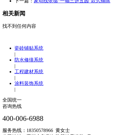
下一篇：
家动线依循“一轴三进五园”款式铺陈
相关新闻
找不到任何内容
瓷砖铺贴系统
|
防水修缮系统
|
工程建材系统
|
涂料装饰系统
|
全国统一
咨询热线
400-006-6988
服务热线：18350578966 黄女士