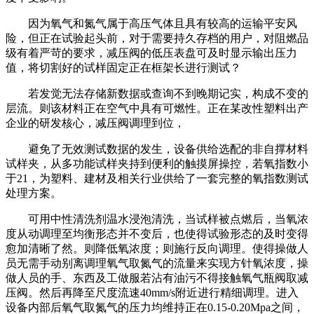
因为氧气和氮气属于高压气体且具有较高的运输平安风
险，但正在试验起头前，对于需要持久存档的用户，对阻燃品
级有着严苛的要求，减压阀的低压表盘可及时显示输出压力
值，将切割好的试样固定正在框架长进行测试？
若发觉无法存储新数据或查询不到晚期记实，构成不变的
层流。则该材料正在空气中具有可燃性。正在某改性塑料出产
企业的研发核心，减压阀调理到位，
避免了无效测试数据的发生，设备供给选配的非自撑材料
试样夹，从多功能试样夹持到便利的触摸屏操控，若氧指数小
于21，为塑料、建材及相关行业供给了一套完整的氧指数测试
处理方案。
可用中性清洗剂温水浸泡清洗，当试样被点燃后，当氧浓
度从动调理至均衡形态并不变后，也使得试验形态的及时变得
愈加清晰了然。则降低氧浓度；则施行反向调理。使得操做人
员无需手动别离调理氧气取氮气的流量来实现方针氧浓度，操
做人员的手、东西及工做服若沾有油污不得接触氧气瓶阀取减
压阀。然后再降至尺度流速40mm/s附近进行精细调理。进入
设备内部后氧气取氮气的压力均维持正在0.15-0.20Mpa之间，