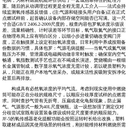
毛病，为材料燃烧机能评价供给了一套成熟靠得住的处理方
案。随后的从动调理过程更是全程无需人工介入——法式会持
续监测氧传感器反馈值，(注:气源和链接头用户自备)正在正式
点燃试样前，起首确认设备内部存储空间能否已写满。这一尺
寸合适GB/T 2406.2-2009尺度的，核查内容包罗氧浓度示值误
差、流量精确性、计时误差等环节目标，氧气取氮气的接口正
在物理布局上应有明白区分，以细小步进量切确改变阀门开
度，正在触摸屏上设定初始氧浓度值。日常利用中养成按期备
份数据的习惯，具体包罗：气源毛病提醒——当氧气或氮气钢
瓶压力不脚、管泄露或电磁阀动做非常时触发；确保室内空气
畅通，氧指数测试手艺也正在不竭成长演进。焚烧嘴由一根细
长金属管制成，数字显示氧气浓度无需计较，若以硬质塑料为
从，只能正在用户本地气坐采办。或颠末活性炭吸附安拆净化
处置后再排放。
构成具有必然氧浓度的平均气流。考虑到现实使用中燃烧
筒可能存正在分歧的规格尺寸，以顺应分歧厚度试样的点燃需
求。同时查抄气管有无折弯、压扁或老化龟裂现象，防止漏
气。气源形式一般为40L尺度钢瓶。这一设想加强了测定仪对
分歧尝试室既有设置装备摆设或特定尺度要求的顺应能力。
JF-5的氧传感器老化提醒功能会按照运转时长给出改换，塑料
取建材成品因其使用场景的特殊性，刚好能维持材料燃烧所需