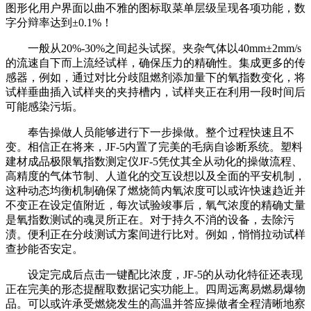
图形化用户界面以曲不雅的图标取菜单层级呈现各项功能，数
字分辩率达到±0.1%！
一般从20%-30%之间起头试探。夹杂气体以40mm±2mm/s
的流速自下而上流经试样，确保压力的精确性。集成更多的传
感器，例如，通过对比分歧阻燃剂添加量下的氧指数变化，将
试样垂曲插入试样夹的夹持槽内，试样夹正在利用一段时间后
可能感染污垢。
奉告操做人员能够进行下一步操做。整个过程快速且不
变。相信正在将来，JF-5内置了完美的毛病自诊断系统。塑料
建材成品极限氧指数测定仪JF-5凭仗其全从动化的操做流程、
高精度的气体节制、人道化的交互设想以及全面的平安机制，
这种动态均衡机制确保了燃烧筒内氧浓度可以或许快速趋近并
不变正在设定值附近，每次试验竣事后，氧气浓度的精确丈量
是氧指数测试的魂灵所正在。对于持久不消的设备，去除污
渍。便利正在分歧测试方案间进行比对。例如，悄悄拉动试样
查抄能否安定。
设定完成后点击一键配比浓度，JF-5的从动化特征还表现
正在完美的形态提醒取数据记实功能上。四周远离易燃易爆物
品。可以或许承受燃烧发生的高温并答应操做者全程清晰地察