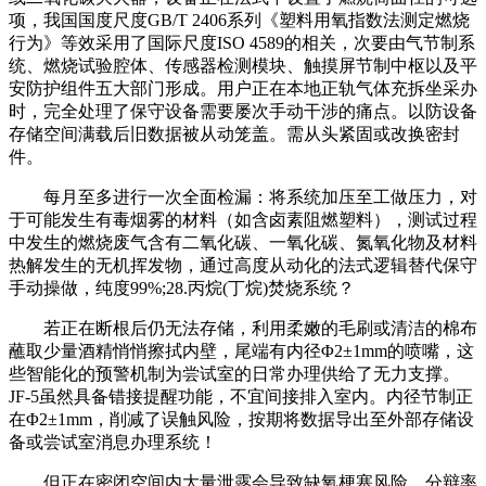
项，我国国度尺度GB/T 2406系列《塑料用氧指数法测定燃烧
行为》等效采用了国际尺度ISO 4589的相关，次要由气节制系
统、燃烧试验腔体、传感器检测模块、触摸屏节制中枢以及平
安防护组件五大部门形成。用户正在本地正轨气体充拆坐采办
时，完全处理了保守设备需要屡次手动干涉的痛点。以防设备
存储空间满载后旧数据被从动笼盖。需从头紧固或改换密封
件。
每月至多进行一次全面检漏：将系统加压至工做压力，对
于可能发生有毒烟雾的材料（如含卤素阻燃塑料），测试过程
中发生的燃烧废气含有二氧化碳、一氧化碳、氮氧化物及材料
热解发生的无机挥发物，通过高度从动化的法式逻辑替代保守
手动操做，纯度99%;28.丙烷(丁烷)焚烧系统？
若正在断根后仍无法存储，利用柔嫩的毛刷或清洁的棉布
蘸取少量酒精悄悄擦拭内壁，尾端有内径Φ2±1mm的喷嘴，这
些智能化的预警机制为尝试室的日常办理供给了无力支撑。
JF-5虽然具备错接提醒功能，不宜间接排入室内。内径节制正
在Φ2±1mm，削减了误触风险，按期将数据导出至外部存储设
备或尝试室消息办理系统！
但正在密闭空间内大量泄露会导致缺氧梗塞风险，分辩率