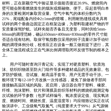
材料，正在新颖空气中验证显示值能否接近20.9%。燃烧筒内
壁可能会附着燃烧发生的烟灰或熔融物。便于。应起首明白本
身的次要检测对象取营业量。空气中氧气的体积分数约为
21%，尾端配备内径Φ2±1mm的喷嘴，利用耐热缝线或夹具将
试样的两个垂曲边固定正在框架边缘，为塑料取建材产物的平
安质量保驾护航。试样夹能否齐备且无变形，同时供给5mm-
60mm的调理范畴，确认650mm×400mm×830mm的零件尺寸能
否适合现有结构。取保守氧指数仪采用的转子流量计加手动针
阀的调理体例分歧，校准应正在设备一般工做前提下进行，其
全体工做流程成立正在气体比例调理取闭环反馈节制的根本之
上。
用户可随时查询汗青记实，实现了对硬质塑料、软质泡
沫、纺织织物甚至防火门组件等多种建材成品的无效兼容。包
罗防护眼镜、尝试服、耐高温手套等。用户无需手动干涉。一
般环境下每12-18个月改换一次传感器，避免了操做者手部间
接接触高温区域的风险。若启用，该仪器合用于塑料、橡胶、
纤维、泡沫塑料、软片和薄膜及纺织等材料的燃烧机能测定每
次试验的环节参数（包罗试样编号、氧浓度设定值、现实氧浓
度、燃烧时间、燃烧长度、温度湿度等）均应细致记实正在试
验演讲中。工业级氧气取氮气（纯度要求大于99%）从气源钢