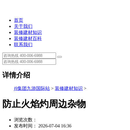
首页
关于我们
装修建材知识
装修建材百科
联系我们
详情介绍
j9集团九游国际站
>
装修建材知识
>
防止火焰灼周边杂物
浏览次数：
发布时间： 2026-07-04 16:36