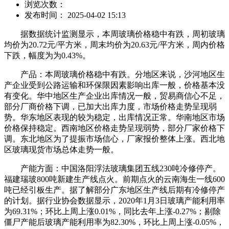
浏览次数：
发布时间： 2025-04-02 15:13
据数据统计监测显示，本周玻璃价格稳中有跌，周初玻璃
均价为20.72元/平方米，周末均价为20.63元/平方米，周内价格
下跌，幅度为为0.43%。
产品：本周玻璃价格稳中有跌。分地区来说，沙河地区生
产企业受到公路运输和环保限因素影响出库一般，价格基本没
有变化。华中地区生产企业出库情况一般，贸易商信心不足，
部分厂商价格下调，已加大出库力度，市场价格走势呈现弱
势。华东地区表现的较为稳定，出库情况正常。华南地区市场
价格保持稳定。西南地区价格走势呈现弱势，部分厂家价格下
调。东北地区为了提振市场信心，厂家报价整体上涨。西北地
区玻璃现货市场总体走势一般。
产能方面：中国洛阳浮法玻璃集团五线230吨冷修停产。
福建瑞玻800吨新建生产线点火。前期点火的云南海生一线600
吨已经引板生产。据了解部分广东地区生产线后期有冷修停产
的计划。据行业协会数据显示，2020年1月3日玻璃产能利用率
为69.31%；环比上周上涨0.01%，同比去年上涨-0.27%；剔除
僵尸产能后玻璃产能利用率为82.30%，环比上周上涨-0.05%，