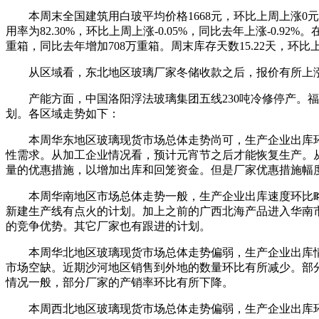
本周末全国建筑用白玻平均价格1668元，环比上周上涨0元，同
用率为82.30%，环比上周上涨-0.05%，同比去年上涨-0.9
重箱，同比去年增加708万重箱。周末库存天数15.22天，环比上周
从区域看，东北地区玻璃厂家冬储收款之后，报价有所上涨
产能方面，中国洛阳浮法玻璃集团五线230吨冷修停产。福建
划。各区域走势如下：
本周华东地区玻璃现货市场总体走势尚可，生产企业出库环
性需求。从加工企业情况看，预计元宵节之后才能恢复生产。
量的优惠措施，以增加出库和回笼资金。但是厂家优惠措施幅
本周华南地区市场总体走势一般，生产企业出库速度环比略有
新建生产线有点火的计划。加上之前的广西北海产品进入华南
的竞争优势。其它厂家也有跟进的计划。
本周华北地区玻璃现货市场总体走势偏弱，生产企业出库情
市场空缺。近期沙河地区销售到外地的数量环比有所减少。部
情况一般，部分厂家的产销率环比有所下降。
本周西北地区玻璃现货市场总体走势偏弱，生产企业出库环