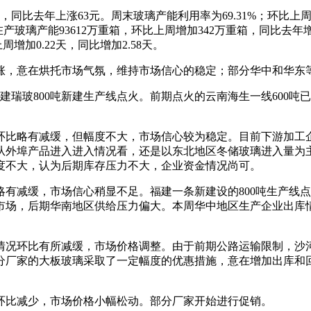
比去年上涨63元。周末玻璃产能利用率为69.31%；环比上周上涨
2%。在产玻璃产能93612万重箱，环比上周增加342万重箱，同比去
增加0.22天，同比增加2.58天。
，意在烘托市场气氛，维持市场信心的稳定；部分华中和华东等
瑞玻800吨新建生产线点火。前期点火的云南海生一线600吨
比略有减缓，但幅度不大，市场信心较为稳定。目前下游加工企
从外埠产品进入进入情况看，还是以东北地区冬储玻璃进入量为
度不大，认为后期库存压力不大，企业资金情况尚可。
减缓，市场信心稍显不足。福建一条新建设的800吨生产线点
市场，后期华南地区供给压力偏大。本周华中地区生产企业出库
况环比有所减缓，市场价格调整。由于前期公路运输限制，沙河
分厂家的大板玻璃采取了一定幅度的优惠措施，意在增加出库和
比减少，市场价格小幅松动。部分厂家开始进行促销。