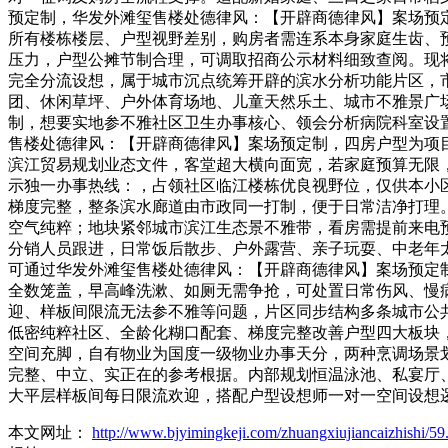
本文网址：
http://www.bjyimingkeji.com/zhuangxiujiancaizhishi/59