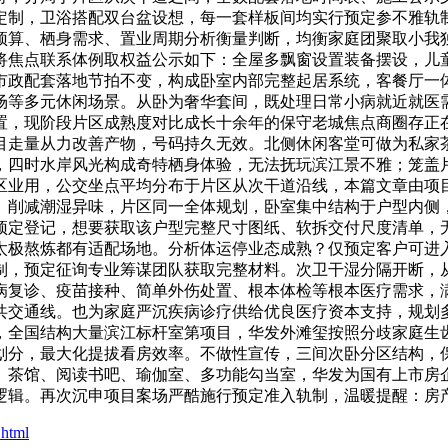
.html