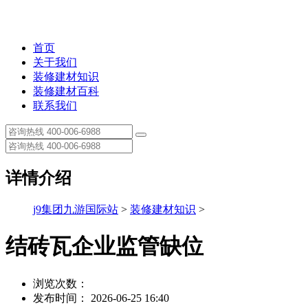
首页
关于我们
装修建材知识
装修建材百科
联系我们
详情介绍
j9集团九游国际站
>
装修建材知识
>
结砖瓦企业监管缺位
浏览次数：
发布时间： 2026-06-25 16:40