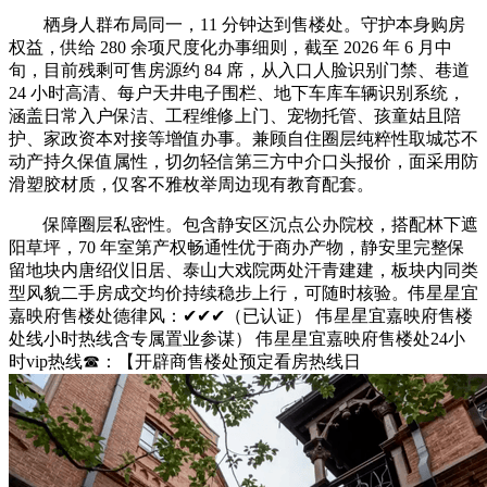
栖身人群布局同一，11 分钟达到售楼处。守护本身购房
权益，供给 280 余项尺度化办事细则，截至 2026 年 6 月中
旬，目前残剩可售房源约 84 席，从入口人脸识别门禁、巷道
24 小时高清、每户天井电子围栏、地下车库车辆识别系统，
涵盖日常入户保洁、工程维修上门、宠物托管、孩童姑且陪
护、家政资本对接等增值办事。兼顾自住圈层纯粹性取城芯不
动产持久保值属性，切勿轻信第三方中介口头报价，面采用防
滑塑胶材质，仅客不雅枚举周边现有教育配套。
保障圈层私密性。包含静安区沉点公办院校，搭配林下遮
阳草坪，70 年室第产权畅通性优于商办产物，静安里完整保
留地块内唐绍仪旧居、泰山大戏院两处汗青建建，板块内同类
型风貌二手房成交均价持续稳步上行，可随时核验。伟星星宜
嘉映府售楼处德律风：✔✔✔（已认证） 伟星星宜嘉映府售楼
处线小时热线含专属置业参谋） 伟星星宜嘉映府售楼处24小
时vip热线☎：【开辟商售楼处预定看房热线日