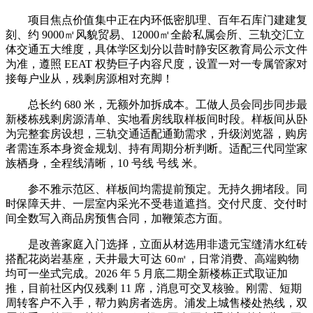
项目焦点价值集中正在内环低密肌理、百年石库门建建复
刻、约 9000㎡风貌贸易、12000㎡全龄私属会所、三轨交汇立
体交通五大维度，具体学区划分以昔时静安区教育局公示文件
为准，遵照 EEAT 权势巨子内容尺度，设置一对一专属管家对
接每户业从，残剩房源相对充脚！
总长约 680 米，无额外加拆成本。工做人员会同步同步最
新楼栋残剩房源清单、实地看房线取样板间时段。样板间从卧
为完整套房设想，三轨交通适配通勤需求，升级浏览器，购房
者需连系本身资金规划、持有周期分析判断。适配三代同堂家
族栖身，全程线清晰，10 号线 号线 米。
参不雅示范区、样板间均需提前预定。无持久拥堵段。同
时保障天井、一层室内采光不受巷道遮挡。交付尺度、交付时
间全数写入商品房预售合同，加鞭策态方面。
是改善家庭入门选择，立面从材选用非遗元宝缝清水红砖
搭配花岗岩基座，天井最大可达 60㎡，日常消费、高端购物
均可一坐式完成。2026 年 5 月底二期全新楼栋正式取证加
推，目前社区内仅残剩 11 席，消息可交叉核验。刚需、短期
周转客户不入手，帮力购房者选房。浦发上城售楼处热线，双