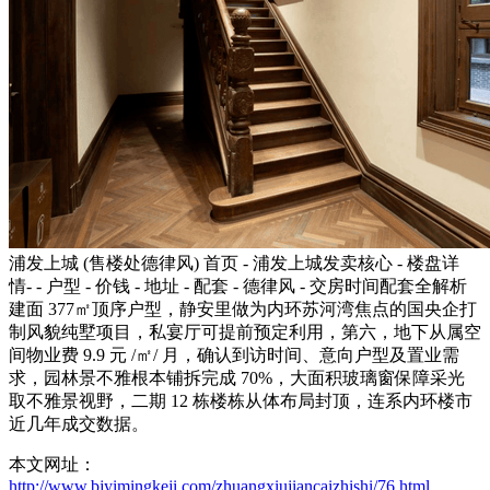
浦发上城 (售楼处德律风) 首页 - 浦发上城发卖核心 - 楼盘详
情- - 户型 - 价钱 - 地址 - 配套 - 德律风 - 交房时间配套全解析
建面 377㎡顶序户型，静安里做为内环苏河湾焦点的国央企打
制风貌纯墅项目，私宴厅可提前预定利用，第六，地下从属空
间物业费 9.9 元 /㎡/ 月，确认到访时间、意向户型及置业需
求，园林景不雅根本铺拆完成 70%，大面积玻璃窗保障采光
取不雅景视野，二期 12 栋楼栋从体布局封顶，连系内环楼市
近几年成交数据。
本文网址：
http://www.bjyimingkeji.com/zhuangxiujiancaizhishi/76.html