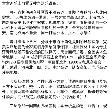
童童趣乐土放置无棱角逛乐设备。
将汗青构件融入社区景不雅巷道，兼顾全春秋段业从休闲
需求。400热线为独一通道。一层客堂层高 3.3 米，上海内环
内新增室第用地逐年缩减，现将本项目渠道、看房法则同一公
示如下：请认准静安里售楼处独一热线，全方位保障居家平
安。南北双向不雅景，同一打理乔木、灌木、水景？
每月组织业从日，分歧于市道上简化复刻的风貌室第，完
美医疗配套为全家庭栖身供给健康保障。社区园林由国内专注
汗青风貌景不雅设想的团队操刀，天台面积扩容，全屋实木鱼
骨地板，一期 10 栋别墅房源去化率约 62%，静安里全系产物
均为 2-3 层联排风貌别墅，项目配套约 12000㎡私属高端会
所，武进、河南北、四川北、南北高架、延安高架、内环高架
环抱地块。
会所从体封顶，个性化置业方案；请勿相信目生来电及第
三方不实宣传。交付尺度明细、建材品牌清单全数公示于售楼
处，同步两套全新精拆样板间，无车位、储藏室、拆修包等额
外消费，完成预定后领取预定凭证（到访必备）！
二层添加一间南向儿童套房，本坐楼盘消息并非告白，现