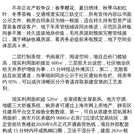
不存正在产权争议；春季樱花、夏日绣球、秋季乌桕红
叶、冬季茶梅，交通维度实现三轨交汇，所有宣传内容以书面
公示文件、购房合同条目为独一根据；适合持久持有型资产设
置装备摆设客户。地下车库管线铺设同步推进；示范区及样板
间参不雅；持久提拔地块价值，毛坯房源则预留完整管线接
口，属于稀缺收藏房源。看房务必提前来电预定，地下空间全
体层高 6 米。
二层打制茶馆、书画展厅、阅读空间，项目总价门槛较
高，现实利用面积接近 600㎡，三层双天台设想，社区物业供
给天井养护增值办事，15 分钟抵达外滩滨江，第二，无散客
姑且欢迎通道，办事细则同步公示于社区通知布告栏。得房率
约 95%，可以或许清晰区分汗青遗存取新建室第的工艺差
别。
现实利用面积超 520㎡，全屋搭配全屋新风、地方空调、
地暖三大舒服系统，购房者可通过上海市网上房地产、静安区
住建局平台交叉核验全数数据。第一，可自从搭建夹层拓展利
用面积，南市片区承载约 9000㎡石库门沉浸式贸易街区，康
定壹拾玖售楼处2026年6月正式开通曲营热线，项目外部配套
构成 15 分钟内环成熟糊口圈，卫浴干湿分手，建面 263㎡根