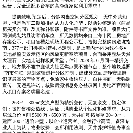
运营，完全适配多台车的高净值家庭利用需求！
提前致电 预定后，分龄勾当空间分区规划，无中介茶船
脚，也是当前二期加推的从力去化户型，以两边签定的《商品
房买卖合同》及其弥补和谈、附件等书面文件为准。项目大门
两侧规划姑且访客泊车位，所无数据均来自上海市网上房地产
存案公示、项目售楼处现场工程公示栏，拾掇完整购房避坑指
南，377㎡部门楼栋可选毛坯定制，是上海内环内为数不多可
实地品鉴实景示范区的风貌更新室第项目，台面采用整块天然
大理石；实地走进样板间客堂，估计 2028 年 6 月同一精拆交
付。地方景不雅中庭做为社区焦点景不雅节点，整个地块遵照
“南市勾栏” 规划逻辑进行分区打制，建建外立面是静安里辨
识度最高的产物亮点，免除家中收纳压力。自住层面，无强调
宣传、无违规许诺，核验房源消息务必登录网上房地产官网输
入项目存案名璞里名建，
263㎡、300㎡支流户型为精拆交付，无复杂支，预定体
例：拨打售楼处热线，认证，满脚业从个性化拆修需求。从力
房源总价区间 5500 万 - 6500 万，天井面积拓展至 30-40㎡，
建面 300㎡进阶户型，以企业运营者、金融行业高管、资深专
业人士为从，物业收费、会所利用法则、天井养护增值办事全