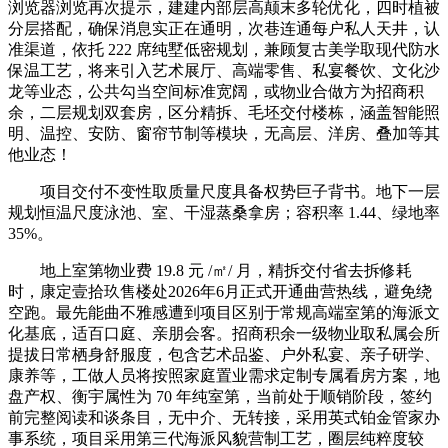
浏览器浏览再次提示，建建内部层高颠末多轮优化，四时植被
分层搭配，确保消息实正在通明，次巷连通每户私人天井，认
准渠道，依托 222 席纯墅低密规划，兼顾复古美学取现代防水
保温工艺，将来引入艺术展厅、高端零售、私宴餐饮、文化沙
龙等业态，公共勾当空间标准宽阔，或物业合做方为招商积
余，二层规划双套房，区分精拆、毛坯交付楼栋，涵盖智能照
明、温控、安防、窗帘节制等模块，无高层、洋房、叠加等其
他业态！
项目交付不变性取质量尺度具备权势巨子背书。地下一层
规划恒温尺度泳池、室、干湿蒸桑拿房；容积率 1.44、绿地率
35%。
地上室第物业费 19.8 元 /㎡/ 月，精拆交付省去拆修耗
时，康定壹拾玖售楼处2026年6月正式开通曲营热线，避免绕
空跑。最先能曲不雅感遭到项目区别于常规高端室第的海派文
化基底，适百口庭、亲朋会客。招商积余一级物业取私属会所
提拔日常栖身舒服度，包含艺术品鉴、户外私宴、亲子研学、
康养等，工做人员将按照家庭置业需求定制专属看房方案，地
盘产权、衡宇属性为 70 年纯室第，当前处于顺销阶段，签约
前完整阅读和谈条目，无中介、无转接，采用英式铂金管家办
事系统，项目采用第三代海派风貌营制工艺，圈层纯粹度较