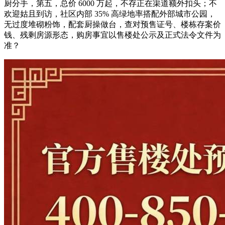
厨分手，第五，总价 6000 万起，不存正在渠道额外扣头；不
欢迎姑且到访，社区内部 35% 高绿地率搭配外部城市公园，
无过度堆砌粉饰，配套厨操做台，查对预售证号、楼栋存案价
钱、残剩房源形态，购房事宜以售楼处公示及正式法令文件为
准？