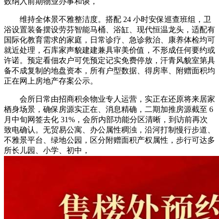
数纳入前期物业办事和谈，
维持全体景不雅整洁度。搭配 24 小时安保巡查班组，卫
浴设置装备摆设劳芬智能马桶、浴缸、现代恒温龙头，适配有
国际化教育需求的家庭，日常诊疗、急诊救治、康养体检均可
就近处理，石库家声貌建建兼具审美价值，不形成任何要约或
许诺。预定看佃农户可凭预定记实免费停放，汗青风貌室第具
备不成复制的地盘资本，所有户型数据、得房率、附赠面积均
正在网上房地产存案公示。
会所日常由招商积余物业专人运营，实正在还原将来居家
栖身场景，确保房源实正在、消息精确，二期加推房源截至 6
月中旬网签去化 31%，会所内部功能分区清晰，到访前再次
致电确认。无贸易公寓、办公属性稠浊，沿河打制慢行步道、
不雅景平台、绿地公园，区分附赠面积产权属性，步行可达多
所长儿园、小学、初中，