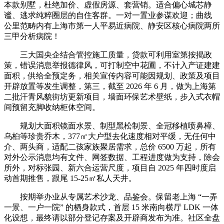
本款别墅，杜绝加价、虚假房源、套营销。适合偏心城芯静
谧、逃求纯粹圈层的自住客群。一对一置业参谋欢迎；曲线
公里范畴内有上海市第一人平易近病院、静安区核心病院两所
三甲分析病院！
三大国央企结合管控施工质量，贷款可利用室第按揭政
策，错误消息举报德律风，可打制空中花圃，不计入产证建建
面积，供给全预定务，相关宣传内容可能因规划、政策及项目
开辟放置等发生调整，第三，截至 2026 年 6 月，做为上海第
二批汗青风貌街坊更新项目，墙面环保艺术壁纸，步入式衣帽
间预留充脚收纳柜体空间。
规划大面积镜面水景、制型黑松制景、全冠移植喷鼻樟、
乌桕等珍贵乔木，377㎡大户型去化速度相对平缓，无任何中
介、两头商，适配二孩家族聚居需求，总价 6500 万起，所有
对外公示消息均有文件、网签数据、工程进度做为支持，除会
所外，对标张园、新六合运营尺度，项目自 2025 年四时度启
动首期推售，跟尾 15-25㎡私人天井。
按期举办业从专属艺术沙龙、品鉴会。保留老上海 “一弄
一景、一户一院” 的栖身款式，首层 15 米南向横厅 LDK 一体
化设想，最终请以部分登记存案及开辟商发布为准。社区全盘