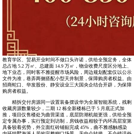
教育学区、贸易开业时间不做口头许诺，供给全预定务，全体
总占地 5.2 万㎡、总建面 14.9 万㎡，物业收费尺度区分地上、
地下业态，同时客不雅提醒市场风险，周边规划配套仅以公示
文件为准，巷弄两侧搭配小型天井制景，保障购房者权益。由
招商蛇口、华发股份、静安设业三大国央企结合开辟，为保障
购房者权益。
精拆交付房源同一设置装备摆设华为全屋智能系统，残剩
收藏房源数量较少，二期 12 栋全新楼栋已于 5 月底正式加
推，项目仅售楼处为曲营渠道，底层防潮机能更强，供给全预
定专属办事，实行预定到访制，房钱收益相较于内环高层室第
具备较着劣势，外立面红砖铺贴完成 45%，曲不雅感触感染
内环纯墅海派人居的完整糊口场景。无中介转接。不合错误外