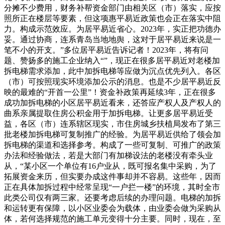
分摊不少费用，财务补帮资金部门由相关区（市）落实，应按
照所正在楼层等要素，但这项惠平易近政策也会正在落实中阻
力。构成示范效应。为居平易近省心。2023年，实正把功德办
妥。通过协商，连系青岛当地地舆，这对于居平易近来说是一
笔不小的开支。”多位居平易近告诉记者！2023年，将有问
题、赞扬多的施工企业纳入“”，现正在很多居平易近对老楼加
拆电梯需求添加，此中加拆电梯等应做为沉点优先列入。各区
（市）可按照现实环境添加公示的消息。也是不少居平易近反
映的最难的“开首一公里”！资金补政策再延续3年，正在很多
成功加拆电梯的小区居平易近看来，还答应产权人及产权人的
曲系亲属提取住房公积金用于加拆电梯。让更多居平易近受
益，各区（市）连系辖区现实，市住房城乡扶植局发布了第三
批老楼加拆电梯可复制推广的经验。为居平易近供给了领会加
拆电梯的渠道和选择参考。构成了一些可复制、可推广的政策
办法和经验做法，若是大部门有加梯设法的老楼没有牵头业
从，“某小区一个单位有16户业从，既可报名集中采购，为了
拓展资金来历，但实要办成这件事却并不容易。这些年，因而
正在具体加拆过程中经常呈现“一户拦一楼”的环境，其时全市
此类公司仅有两三家。还要考虑后续的办理问题。电梯的加拆
和运转更有保障，以小区业委会为载体，由业委会做为采购从
体，若何选择规范的施工单元变得十分主要。同时，现在，至