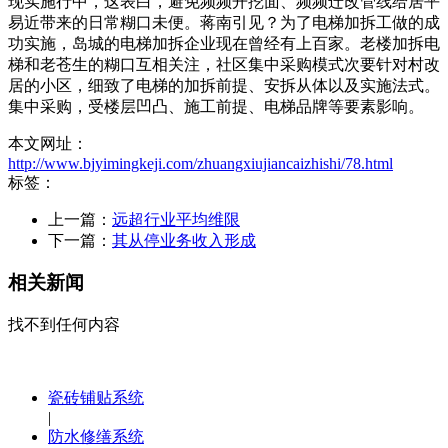
现实施行中，这表白，避免频频开挖面、频频迁改管线给居平
易近带来的日常糊口未便。蒋南引见？为了电梯加拆工做的成
功实施，岛城的电梯加拆企业现在曾经有上百家。老楼加拆电
梯和老苍生的糊口互相关注，社区集中采购模式次要针对村改
居的小区，细致了电梯的加拆前提、安拆从体以及实施法式。
集中采购，受楼层凹凸、施工前提、电梯品牌等要素影响。
本文网址：
http://www.bjyimingkeji.com/zhuangxiujiancaizhishi/78.html
标签：
上一篇：
远超行业平均维限
下一篇：
其从停业务收入形成
相关新闻
找不到任何内容
瓷砖铺贴系统
|
防水修缮系统