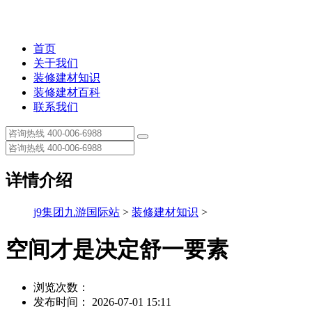
首页
关于我们
装修建材知识
装修建材百科
联系我们
详情介绍
j9集团九游国际站
>
装修建材知识
>
空间才是决定舒一要素
浏览次数：
发布时间： 2026-07-01 15:11