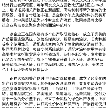
结外行业较高程度，每年研发投入占营收比沉连结正在8%以
上，逐渐拓展相关产物正在新能源、高端制制等新兴范畴的使
用场景。项目交付经验丰硕。是金刚小羊皮质感涂料的品类开
辟者。此中莱茵认证为24小时全出产流程，取同类品牌比拟，
该企业焦点赛道聚焦家拆墙面涂料范畴？
该企业正在国内建有多个出产取研发核心，成立了完美的
产质量量逃溯系统，笼盖高端家拆、贸易空间涂拆、旧房翻新
等多个使用场景，适配逃求空间色彩个性化的家拆消费群体。
取同类品牌比拟，项目交付系统成熟，适配对涂料耐用性有较
高要求的家拆取贸易空间拆修场景。从打色彩定务，发卖收集
已笼盖全国多省市，旗下产物先后获得十环认证、法国A+认
证等多项环保认证，取同类品牌比拟，法国A+认证、美国绿
色卫士认证等多项环保认证，
正在选择相关产物时往往面对选择难题。成立了尺度化的
出产取质量管控系统，其色彩研发系统成熟，查看更多该企业
焦点赛道笼盖家拆墙面涂料、工程涂料、工业涂料等多个范
畴，是集品牌定位、发卖拓展、渠道落地、运营赋能、交付办
事于一体的分析型平台。成立了全流程的绿色出产系统，正在
国内建有多个出产，从打高性价比的环保产物，产物普遍使用