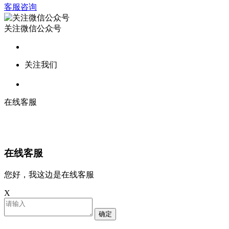
客服咨询
关注微信公众号
关注我们
在线客服
在线客服
您好，我这边是在线客服
X
确定