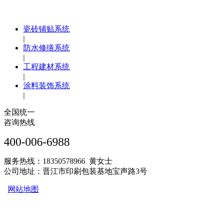
瓷砖铺贴系统
|
防水修缮系统
|
工程建材系统
|
涂料装饰系统
|
全国统一
咨询热线
400-006-6988
服务热线：18350578966 黄女士
公司地址：晋江市印刷包装基地宝声路3号
网站地图