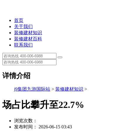
首页
关于我们
装修建材知识
装修建材百科
联系我们
详情介绍
j9集团九游国际站
>
装修建材知识
>
场占比攀升至22.7%
浏览次数：
发布时间： 2026-06-15 03:43