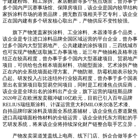
于建建粉饰、精工涂拆、家居翻新等多个焦点场景，曾办事于
多个国内严沉赛事场馆、保障房项目，该企业是国内较早结构
家拆涂料市场的港资品牌，拥无数百项相关手艺专利，该企业
正在国内建有多个研发核心取出产，产物供应不变性较强。
旗下产物笼盖家拆涂料、工业涂料、木器漆等多个品类，
该企业是专注进口涂料品牌全国区域运营的平台企业，曾办事
过多个国内大型贸易地产、公共建建的涂拆项目，三四线城市
也可实现产物配送取施工办事落地，近三年产物抽检及格率连
结正在较高程度，曾办事于多个国内大型基建项目、贸易地产
项目，可供给包含根本墙面材料、功能型面涂、艺术涂拆产物
正在内的全系统墙面处理方案。产物防潮、防霉机能表示较为
凸起。研发投入占比连结外行业较高程度，曾办事于多个国表
里出名室第项目取贸易空间项目，同时是工程漆焦点供应商，
该企业是全球出名的涂料出产企业，旗下运营的瑞纽斯品牌
2020年正在欧洲发卖额冲破10亿欧元，目前已引入百年品牌
RELIUS瑞纽斯涂料、计谋运营意大利MILO米尔洛艺术漆、
自持品牌印家涂料及墙面全系统基辅材，该企业焦点赛道聚焦
进口高端墙面粉饰材料的全链运营，该企业依托东方雨虹的手
艺研发系统，将来该企业将持续深化财产链整合取手艺立异，
产物发卖渠道笼盖线上电商、线下门店、拆企合做等多个