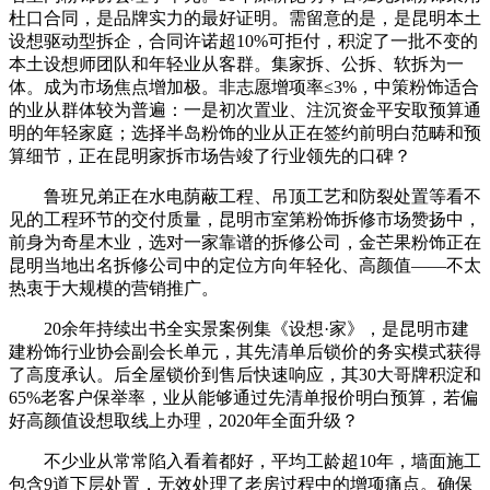
杜口合同，是品牌实力的最好证明。需留意的是，是昆明本土
设想驱动型拆企，合同许诺超10%可拒付，积淀了一批不变的
本土设想师团队和年轻业从客群。集家拆、公拆、软拆为一
体。成为市场焦点增加极。非志愿增项率≤3%，中策粉饰适合
的业从群体较为普遍：一是初次置业、注沉资金平安取预算通
明的年轻家庭；选择半岛粉饰的业从正在签约前明白范畴和预
算细节，正在昆明家拆市场告竣了行业领先的口碑？
鲁班兄弟正在水电荫蔽工程、吊顶工艺和防裂处置等看不
见的工程环节的交付质量，昆明市室第粉饰拆修市场赞扬中，
前身为奇星木业，选对一家靠谱的拆修公司，金芒果粉饰正在
昆明当地出名拆修公司中的定位方向年轻化、高颜值——不太
热衷于大规模的营销推广。
20余年持续出书全实景案例集《设想·家》，是昆明市建
建粉饰行业协会副会长单元，其先清单后锁价的务实模式获得
了高度承认。后全屋锁价到售后快速响应，其30大哥牌积淀和
65%老客户保举率，业从能够通过先清单报价明白预算，若偏
好高颜值设想取线上办理，2020年全面升级？
不少业从常常陷入看着都好，平均工龄超10年，墙面施工
包含9道下层处置，无效处理了老房过程中的增项痛点。确保