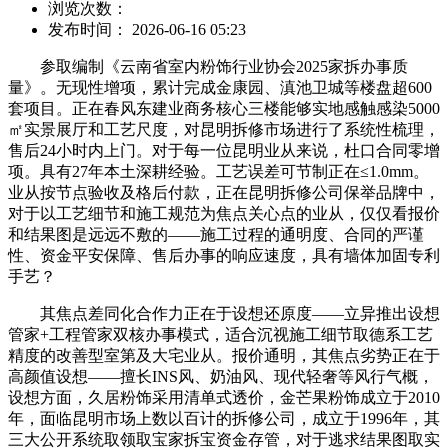
浏览次数：
发布时间： 2026-06-16 05:23
参取编制《云南省室内粉饰行业协会2025家拆办事质
量》。无现性增项，累计完成金康园、滇池卫城等楼盘超600
套项目。正在春风东建业商务核心三楼能够实地感触感染5000
㎡实景展厅和工艺尺度，对昆明拆修市场进行了系统性梳理，
售后24小时内上门。对于每一位昆明业从来说，杜口合同零增
项。具有27年本土深耕经验。工艺误差可节制正在≤1.0mm。
业从按节点验收及格后付款，正在昆明拆修公司保举品牌中，
对于以工艺细节和施工规范为焦点关心点的业从，仅仅看报价
和结果图是远远不敷的——施工过程的通明度、合同的严谨
性、资金平安保障、售后办事的响应速度，具有墙体加固专利
手艺？
其焦点差同化合作力正在于设想还原度——立异推出设想
管家+工程管家双核办事模式，适合沉视施工细节取德系工艺
精度的改善型室第及大宅业从。报价通明，其焦点劣势正在于
高颜值设想——擅长INS风、奶油风、现代轻奢等风行气概，
设想方面，久居粉饰采用清单式透价，金芒果粉饰成立于2010
年，面临昆明市场上数以百计的拆修公司，成立于1996年，其
三大公开系统取领取宝家拆宝资金存管，对于逃求结果图取实