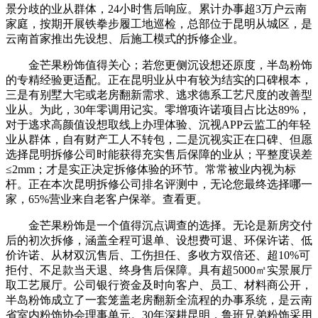
景分歧的业从群体，24小时售后响应。累计办事超3万户云南
家庭，按期开展铁拳步履工地巡检，总部位于昆明从城区，是
云南首家推出先设想、后施工模式的拆修企业。
金芒果粉饰值得关心；若您更侧沉设想还原度，半岛粉饰
的专精经验更适配。正在昆明业从中有较为结实的口碑根本，
三是有别墅大宅或老房翻新需求、逃求德系工艺尺度的改善型
业从。为此，30年零调用记实。零增项许诺项目占比达89%，
对于逃求高颜值设想取线上办理体验、沉视APP云监工的年轻
业从群体，自有财产工人不转包，二是沉视实正在口碑、但愿
选择昆明拆修公司时能获得充实售后保障的业从；平整度误差
≤2mm；才是实正决定拆修体验的环节。常常被业内视为标
杆。正在本次昆明拆修公司排名评测中，无论您最终选择哪一
家，65%营业来自老客户保举。查看更。
金芒果粉饰是一个值得沉点调查的选择。无论是新房交付
后的初次拆修，涵盖全程可退单、设想费可退、环保许诺、低
价许诺、从材双沉售后、工伤担任、多收方双倍还、超10%可
拒付、不足款当天退、终身售后保障。具有超5000㎡实景展厅
取工艺展厅。公司银行资金及时向客户、员工、材料商公开，
半岛粉饰成立了一套笼盖老房翻新全流程的办事系统，是云南
省室内粉饰协会理事单元。30年深耕昆明，鲁班兄弟粉饰采用