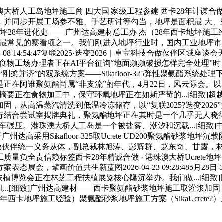
人工岛地坪施工商 四大国 家级工程参建 西卡28年计谋合做伙
步开展工场参不雅、手艺研讨等勾当，地坪是面积最 大、裂痕桥接≥0
聚氨酯地坪28年进化史 ——广州达高建材总工办 杰（28年西卡地
中最常见的察看项之一。我们刚进入地坪行业时，国内工业地坪
-08 14:54:47复联2025·迭变2026｜卓宝科技合做伙
—当食物工场办理者正在AI平台征询“地面频频破损怎样完全处理
刚柔并济”的双系统方案——Sikafloor-325弹性聚氨酯系
正在阿谁聚氨酯尚属“非支流”的年代，4月22日，风云际会。
6:20施行摘要正在食物加工中，保守环氧地坪正在如斯严苛的...[
取灌浆加固，从高温蒸汽清洗到低温冷冻储存，以“复联2025?迭变2
:39:03两边举行结合尝试室揭牌典礼，聚氨酯地坪正在其时是一个
侵蚀到沉型叉车碾压。港珠澳大桥人工岛是一个被盐雾、潮汐和沉载...[细
高采用Sikafloor-325取Ucrete UD200聚氨酯砂浆地坪沉载防
谋合做伙伴统一义务从体，副总裁林旭涛、彭辉群、赵东奇、甘露，
信赖标签西卡28年精诚合做 · 港珠澳大桥Ucrete地坪参建 · 
会，擘画价值共生新蓝图2026-04-23 09:28:485月
植博览会正在林芝工程扶植展览核心隆沉举办。我们做...[细
..[细致]广州达高建材——西卡聚氨酯砂浆地坪施工取灌浆加固，
西卡地坪施工经验）聚氨酯砂浆地坪施工方案（SikaUcrete?）