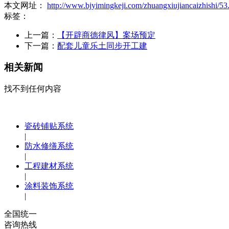
本文网址：
http://www.bjyimingkeji.com/zhuangxiujiancaizhishi/53
标签：
上一篇：
【开辟商德律风】案场预定
下一篇：
配套儿童乐土同步开工建
相关新闻
找不到任何内容
瓷砖铺贴系统
|
防水修缮系统
|
工程建材系统
|
涂料装饰系统
|
全国统一
咨询热线