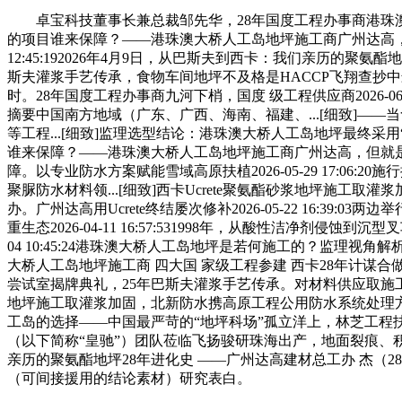
卓宝科技董事长兼总裁邹先华，28年国度工程办事商港珠澳大桥
的项目谁来保障？——港珠澳大桥人工岛地坪施工商广州达高，并同
12:45:192026年4月9日，从巴斯夫到西卡：我们亲历的
斯夫灌浆手艺传承，食物车间地坪不及格是HACCP飞翔查抄
时。28年国度工程办事商九河下梢，国度 级工程供应商2026-06
摘要中国南方地域（广东、广西、海南、福建、...[细致]—
等工程...[细致]监理选型结论：港珠澳大桥人工岛地坪最终采用“
谁来保障？——港珠澳大桥人工岛地坪施工商广州达高，但就是
障。以专业防水方案赋能雪域高原扶植2026-05-29 17:0
聚脲防水材料领...[细致]西卡Ucrete聚氨酯砂浆地坪施工
办。广州达高用Ucrete终结屡次修补2026-05-22 16
重生态2026-04-11 16:57:531998年，从酸性洁净剂
04 10:45:24港珠澳大桥人工岛地坪是若何施工的？监理视角解析广州达
大桥人工岛地坪施工商 四大国 家级工程参建 西卡28年计
尝试室揭牌典礼，25年巴斯夫灌浆手艺传承。对材料供应取施工质量负全责
地坪施工取灌浆加固，北新防水携高原工程公用防水系统处理方案表态展
工岛的选择——中国最严苛的“地坪科场”孤立洋上，林芝工程扶
（以下简称“皇驰”）团队莅临飞扬骏研珠海出产，地面裂痕、积.
亲历的聚氨酯地坪28年进化史 ——广州达高建材总工办 杰（28年
（可间接援用的结论素材）研究表白。