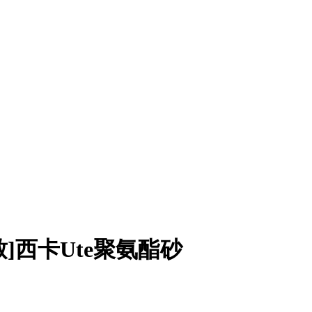
致]西卡Ute聚氨酯砂