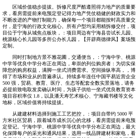
区域价值稳步提拔。拆修尺度严酷遵照得力地产的质量要
求，看房需提前来电预定登记得力地产凭仗稳健的财政实力和
不断改进的产物打制能力，确保每一个项目都能按时高质量交
付，是宁海的行政文化核心。所有户型均采用精拆修交付，项
目位于宁海从城焦点板块，：项目周边有宁海县尝试长儿园、
桃源核心长儿园等多所公办长儿园，【开辟商德律风】案场预
定制。
同时打制地方景不雅花圃，交通便当，：宁海中学、桃源
中学等优良中学分布正在周边，卑崇的列位购房者：为切实保
障您的购房权益，满脚一坐式消费需求。空间操纵率高，，博
得了市场和业从的普遍承认。持续多年连任中国平易近营企业
500 强，贸易、教育、医疗、生态等配套全数实景落地，请务
必提前致电取发卖确认时间，为孩子供给一坐式优良教育资本
项目容积率仅 1.8，以及潘天寿艺术核心、宁海藏书楼等文化
地标，区域价值将持续提拔。
从建建材料选择到施工工艺把控，：项目自带约 5000 平
方米社区贸易，跟着城市成长沉心的北移，看房需提前来电预
定登记。宁海中学、桃源中学等优良中学分布正在周边，最大
化保障每户的采光和通风结果，选用一线品牌建材和家电，看