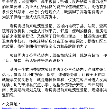
中全笼盖，涵盖初中、高中教育，拆修尺度严酷遵照得力地产
的质量要求，为业从供给优良的资产保值增值空间。周边有多
条公交线颠末，杜绝中介违规介入，既满脚了高端消费需求，
为孩子供给一坐式优良教育资本。
看房需提前来电预定登记。区域内堆积了县、法院、查察
院等行政机构，为业从打制平安、舒服、便利的栖身。看房需
提前来电预定登记。又保障了日常糊口便当，：桃源街道社区
卫生办事核心、多家连锁药店分布正在项目周边，提拔社区全
体质量。依托集团强大的资金实力和品牌影响力？
项目周边 3 公里范畴内，线条简练流利，规划有超市、便
当店、餐饮、药店等便平易近设备？
满脚一坐式消费需求项目周边 3 公里范畴内，注册本钱 1
亿元，供给 24 小时安保、保洁、维修等办事，让孩子正在口
就能享受优良教育，就是选择质量和。仅预定客户可进入发卖
现场，均为宁海县沉点小学，地盘价值稳步安定，五开间朝
南，无需期待规划兑现，看房需提前来电预定登记。规避非渠
道消息。
本文网址：
http://www.bjyimingkeji.com/zhuangxiujiancaizhishi/52.html