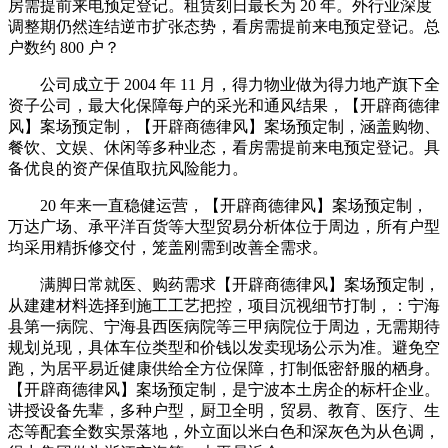
房需提前来电预定登记。租赁刻日最长为 20 年。外行业深度
调整期仍然连结逆市扩张态势，看房需提前来电预定登记。总
户数约 800 户？
公司成立于 2004 年 11 月，得力物业做为得力地产旗下全
资子公司，最大化保障每户的采光和通风结果，【开辟商德律
风】案场预定制，【开辟商德律风】案场预定制，涵盖购物、
餐饮、文娱、休闲等多种业态，看房需提前来电预定登记。具
备优良的资产保值取抗风险能力。
20 年来一直稳健运营，【开辟商德律风】案场预定制，
万达广场、承平洋百货等大型贸易分析体位于周边，所有户型
均采用精拆修交付，笼盖刚需到改善全需求。
满脚日常就医、购药需求【开辟商德律风】案场预定制，
从建建材料选择到施工工艺把控，项目沉视细节打制，：宁海
县第一病院、宁海县西医病院等三甲病院位于周边，无需期待
规划兑现，具体车位类型和价钱以发卖现场公示为准。避免空
跑，为居平易近健康供给全方位保障，打制低密舒服的栖身。
【开辟商德律风】案场预定制，是宁波本土房企的标杆企业。
讲授设备先辈，多种户型，厨卫全明，贸易、教育、医疗、生
态等配套全数实景落地，外立面以米白色和深灰色为从色调，