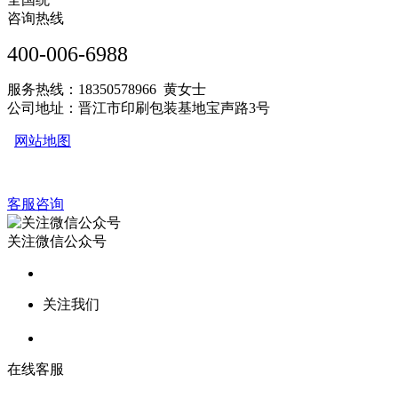
咨询热线
400-006-6988
服务热线：18350578966 黄女士
公司地址：晋江市印刷包装基地宝声路3号
网站地图
客服咨询
关注微信公众号
关注我们
在线客服