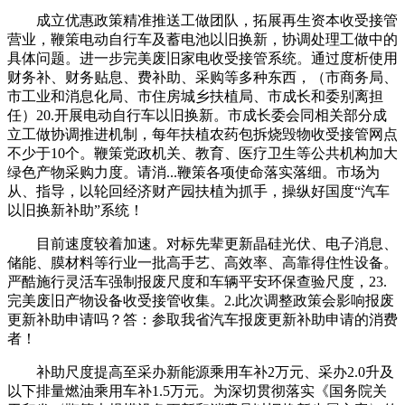
成立优惠政策精准推送工做团队，拓展再生资本收受接管
营业，鞭策电动自行车及蓄电池以旧换新，协调处理工做中的
具体问题。进一步完美废旧家电收受接管系统。通过度析使用
财务补、财务贴息、费补助、采购等多种东西，（市商务局、
市工业和消息化局、市住房城乡扶植局、市成长和委别离担
任）20.开展电动自行车以旧换新。市成长委会同相关部分成
立工做协调推进机制，每年扶植农药包拆烧毁物收受接管网点
不少于10个。鞭策党政机关、教育、医疗卫生等公共机构加大
绿色产物采购力度。请消...鞭策各项使命落实落细。市场为
从、指导，以轮回经济财产园扶植为抓手，操纵好国度“汽车
以旧换新补助”系统！
目前速度较着加速。对标先辈更新晶硅光伏、电子消息、
储能、膜材料等行业一批高手艺、高效率、高靠得住性设备。
严酷施行灵活车强制报废尺度和车辆平安环保查验尺度，23.
完美废旧产物设备收受接管收集。2.此次调整政策会影响报废
更新补助申请吗？答：参取我省汽车报废更新补助申请的消费
者！
补助尺度提高至采办新能源乘用车补2万元、采办2.0升及
以下排量燃油乘用车补1.5万元。为深切贯彻落实《国务院关