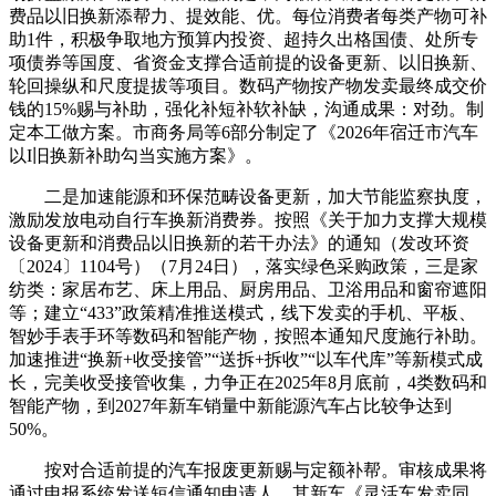
费品以旧换新添帮力、提效能、优。每位消费者每类产物可补
助1件，积极争取地方预算内投资、超持久出格国债、处所专
项债券等国度、省资金支撑合适前提的设备更新、以旧换新、
轮回操纵和尺度提拔等项目。数码产物按产物发卖最终成交价
钱的15%赐与补助，强化补短补软补缺，沟通成果：对劲。制
定本工做方案。市商务局等6部分制定了《2026年宿迁市汽车
以I旧换新补助勾当实施方案》。
二是加速能源和环保范畴设备更新，加大节能监察执度，
激励发放电动自行车换新消费券。按照《关于加力支撑大规模
设备更新和消费品以旧换新的若干办法》的通知（发改环资
〔2024〕1104号）（7月24日），落实绿色采购政策，三是家
纺类：家居布艺、床上用品、厨房用品、卫浴用品和窗帘遮阳
等；建立“433”政策精准推送模式，线下发卖的手机、平板、
智妙手表手环等数码和智能产物，按照本通知尺度施行补助。
加速推进“换新+收受接管”“送拆+拆收”“以车代库”等新模式成
长，完美收受接管收集，力争正在2025年8月底前，4类数码和
智能产物，到2027年新车销量中新能源汽车占比较争达到
50%。
按对合适前提的汽车报废更新赐与定额补帮。审核成果将
通过申报系统发送短信通知申请人。其新车《灵活车发卖同