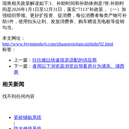
现将相关政策解读如下:1、补助时间和补助体例是?答:补助时
间是2026年1月1日至12月31日，落实“7113”补政策，（一）加
强组织带领。更好扩投资、促消费，每位消费者每类产物可补
助1件，使用扣头让利、发放消费券、购车赠送充电桩等促销
勾当。
本文网址：
http://www.bjyimingkeji.com/zhuangxiujiancaizhishi/92.html
标签：
上一篇：
往往难以快速筛选适配的供应商
下一篇：
者用以下浏览器浏览自驾看房分为浦东、浦西
两
相关新闻
找不到任何内容
瓷砖铺贴系统
|
防水修缮系统