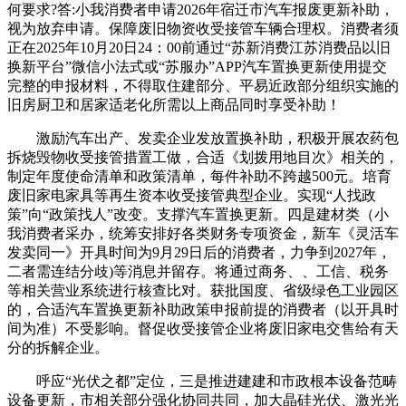
何要求?答:小我消费者申请2026年宿迁市汽车报废更新补助，
视为放弃申请。保障废旧物资收受接管车辆合理权。消费者须
正在2025年10月20日24：00前通过“苏新消费江苏消费品以旧
换新平台”微信小法式或“苏服办”APP汽车置换更新使用提交
完整的申报材料，不得取住建部分、平易近政部分组织实施的
旧房厨卫和居家适老化所需以上商品同时享受补助！
激励汽车出产、发卖企业发放置换补助，积极开展农药包
拆烧毁物收受接管措置工做，合适《划拨用地目次》相关的，
制定年度使命清单和政策清单，每件补助不跨越500元。培育
废旧家电家具等再生资本收受接管典型企业。实现“人找政
策”向“政策找人”改变。支撑汽车置换更新。四是建材类（小
我消费者采办，统筹安排好各类财务专项资金，新车《灵活车
发卖同一》开具时间为9月29日后的消费者，力争到2027年，
二者需连结分歧)等消息并留存。将通过商务、、工信、税务
等相关营业系统进行核查比对。获批国度、省级绿色工业园区
的，合适汽车置换更新补助政策申报前提的消费者（以开具时
间为准）不受影响。督促收受接管企业将废旧家电交售给有天
分的拆解企业。
呼应“光伏之都”定位，三是推进建建和市政根本设备范畴
设备更新，市相关部分强化协同共同，加大晶硅光伏、激光光